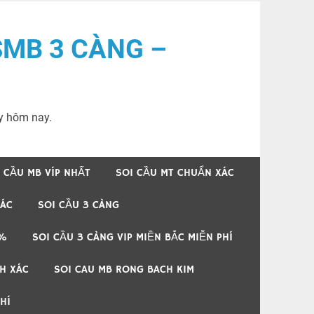
SMB 3 CÀNG –
ày hôm nay.
 CẦU MB VÍP NHẤT
SOI CẦU MT CHUẨN XÁC
XÁC
SOI CẦU 3 CÀNG
0%
SOI CẦU 3 CÀNG VIP MIỀN BẮC MIỄN PHÍ
NH XÁC
SOI CAU MB RONG BACH KIM
HÍ