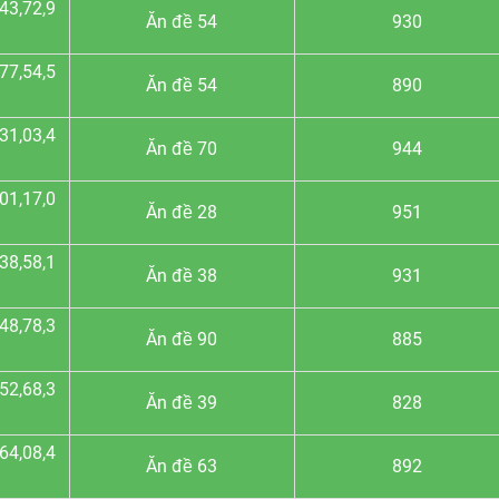
,43,72,9
Ăn đề 54
930
,77,54,5
Ăn đề 54
890
,31,03,4
Ăn đề 70
944
,01,17,0
Ăn đề 28
951
,38,58,1
Ăn đề 38
931
,48,78,3
Ăn đề 90
885
,52,68,3
Ăn đề 39
828
,64,08,4
Ăn đề 63
892