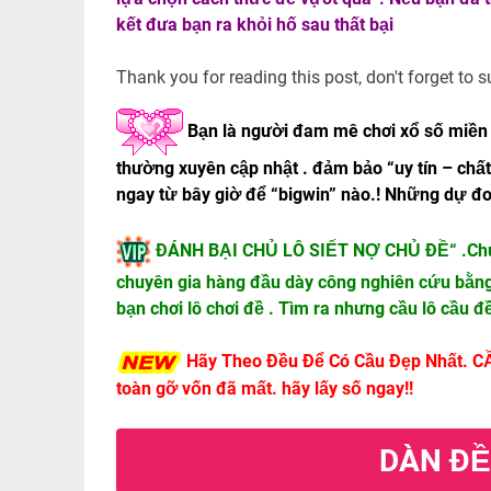
kết đưa bạn ra khỏi hố sau thất bại
Thank you for reading this post, don't forget to s
Bạn là người đam mê chơi xổ số miề
thường xuyên cập nhật . đảm bảo “uy tín – chất
ngay từ bây giờ để “bigwin” nào.! Những dự đo
ĐÁNH BẠI CHỦ LÔ SIẾT NỢ CHỦ ĐỀ“ .Chúng t
chuyên gia hàng đầu dày công nghiên cứu bằn
bạn chơi lô chơi đề . Tìm ra nhưng cầu lô cầu 
Hãy Theo Đều Để Có Cầu Đẹp Nhất. CẦU
toàn gỡ vốn đã mất. hãy lấy số ngay!!
DÀN ĐỀ