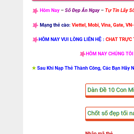
Hôm Nay
–
Số Đẹp Ăn Ngay
–
Tự Tin Lấy S
Mạng thẻ cào:
Viettel, Mobi, Vina, Gate, VN
HÔM NAY VUI LÒNG LIÊN HỆ :
CHAT TRỰC
HÔM NAY CHÚNG TÔI 
★
Sau Khi Nạp Thẻ Thành Công, Các Bạn Hãy Nhì
Dàn Đề 10 Con Mi
Chốt số đẹp tối n
Nhập mã thẻ