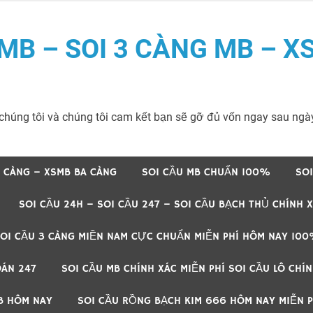
MB – SOI 3 CÀNG MB – X
a chúng tôi và chúng tôi cam kết bạn sẽ gỡ đủ vốn ngay sau ng
3 CÀNG – XSMB BA CÀNG
SOI CẦU MB CHUẨN 100%
SOI
SOI CẦU 24H – SOI CẦU 247 – SOI CẦU BẠCH THỦ CHÍNH 
OI CẦU 3 CÀNG MIỀN NAM CỰC CHUẨN MIỄN PHÍ HÔM NAY 10
OÁN 247
SOI CẦU MB CHÍNH XÁC MIỄN PHÍ SOI CẦU LÔ CHÍ
MB HÔM NAY
SOI CẦU RỒNG BẠCH KIM 666 HÔM NAY MIỄN P