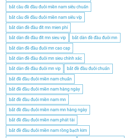
bắt cầu đề đầu đuôi miền nam siêu chuẩn
bắt cầu đề đầu đuôi miền nam siêu víp
bắt dàn đề đầu đít mn mien phí
bắt dàn đề đầu đít mn sieu vip
bắt dàn đề đầu đuôi mn
bắt dàn đề đầu đuôi mn cao cap
bắt dàn đề đầu đuôi mn sieu chính xác
bắt dàn đề đầu đuôi mn vip
bắt đề đầu đuôi chuẩn
bắt đề đầu đuôi miền nam chuẩn
bắt đề đầu đuôi miền nam hàng ngày
bắt đề đầu đuôi miền nam mn
bắt đề đầu đuôi miền nam mn hàng ngày
bắt đề đầu đuôi miền nam phát tài
bắt đề đầu đuôi miền nam rồng bạch kim