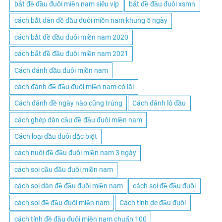
bắt đề đầu đuôi miền nam siêu víp
bắt đề đầu đuôi xsmn
cách bắt dàn đề đầu đuôi miền nam khung 5 ngày
cách bắt đề đầu đuôi miền nam 2020
cách bắt đề đầu đuôi miền nam 2021
Cách đánh đầu đuôi miền nam
cách đánh đề đầu đuôi miền nam có lãi
Cách đánh đề ngày nào cũng trúng
Cách đánh lô đầu
cách ghép dàn cầu đề đầu đuôi miền nam
Cách loại đầu đuôi đặc biệt
cách nuôi đề đầu đuôi miền nam 3 ngày
cách soi cầu đầu đuôi miền nam
cách soi dàn đề đầu đuôi miền nam
cách soi đề đầu đuôi
cách soi đề đầu đuôi miền nam
Cách tính de đầu đuôi
cách tính đề đầu đuôi miền nam chuẩn 100