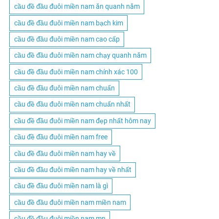
cầu đề đầu đuôi miền nam ăn quanh năm
cầu đề đầu đuôi miền nam bạch kim
cầu đề đầu đuôi miền nam cao cấp
cầu đề đầu đuôi miền nam chạy quanh năm
cầu đề đầu đuôi miền nam chính xác 100
cầu đề đầu đuôi miền nam chuẩn
cầu đề đầu đuôi miền nam chuẩn nhất
cầu đề đầu đuôi miền nam đẹp nhất hôm nay
cầu đề đầu đuôi miền nam free
cầu đề đầu đuôi miền nam hay về
cầu đề đầu đuôi miền nam hay về nhất
cầu đề đầu đuôi miền nam là gì
cầu đề đầu đuôi miền nam miền nam
cầu đề đầu đuôi miền nam mn