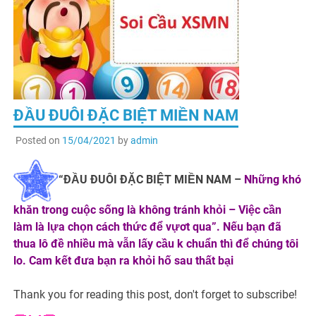
ĐẦU ĐUÔI ĐẶC BIỆT MIỀN NAM
Posted on
15/04/2021
by
admin
“ĐẦU ĐUÔI ĐẶC BIỆT MIỀN NAM –
Những khó
khăn trong cuộc sống là không tránh khỏi – Việc cần
làm là lựa chọn cách thức để vựơt qua”. Nếu bạn đã
thua lô đề nhiều mà vẫn lấy cầu k chuẩn thì để chúng tôi
lo. Cam kết đưa bạn ra khỏi hố sau thất bại
Thank you for reading this post, don't forget to subscribe!