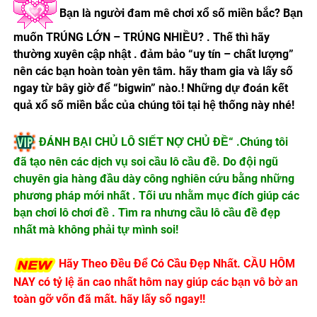
Bạn là người đam mê chơi xổ số miền bắc? Bạn
muốn TRÚNG LỚN – TRÚNG NHIỀU? . Thế thì hãy
thường xuyên cập nhật . đảm bảo “uy tín – chất lượng”
nên các bạn hoàn toàn yên tâm. hãy tham gia và lấy số
ngay từ bây giờ để “bigwin” nào.! Những dự đoán kết
quả xổ số miền bắc của chúng tôi tại hệ thống này nhé!
ĐÁNH BẠI CHỦ LÔ SIẾT NỢ CHỦ ĐỀ“ .Chúng tôi
đã tạo nên các dịch vụ soi cầu lô cầu đề. Do đội ngũ
chuyên gia hàng đầu dày công nghiên cứu bằng những
phương pháp mới nhất . Tối ưu nhằm mục đích giúp các
bạn chơi lô chơi đề . Tìm ra nhưng cầu lô cầu đề đẹp
nhất mà không phải tự mình soi!
Hãy Theo Đều Để Có Cầu Đẹp Nhất. CẦU HÔM
NAY có tỷ lệ ăn cao nhất hôm nay giúp các bạn vô bờ an
toàn gỡ vốn đã mất. hãy lấy số ngay!!