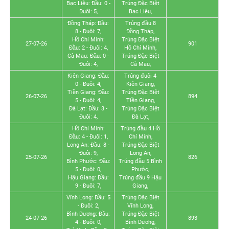
Bạc Liêu: Đầu: 0 -
Trúng Đặc Biệt
Đuôi: 5,
Bạc Liêu,
Đồng Tháp: Đầu:
Trúng đầu 8
8 - Đuôi: 7,
Đồng Tháp,
Hồ Chí Minh:
Trúng Đặc Biệt
27-07-26
901
Đầu: 2 - Đuôi: 4,
Hồ Chí Minh,
Cà Mau: Đầu: 0 -
Trúng Đặc Biệt
Đuôi: 4,
Cà Mau,
Kiên Giang: Đầu:
Trúng đuôi 4
0 - Đuôi: 4,
Kiên Giang,
Tiền Giang: Đầu:
Trúng Đặc Biệt
26-07-26
894
5 - Đuôi: 4,
Tiền Giang,
Đà Lạt: Đầu: 3 -
Trúng Đặc Biệt
Đuôi: 4,
Đà Lạt,
Hồ Chí Minh:
Trúng đầu 4 Hồ
Đầu: 4 - Đuôi: 1,
Chí Minh,
Long An: Đầu: 8 -
Trúng Đặc Biệt
Đuôi: 9,
Long An,
25-07-26
826
Bình Phước: Đầu:
Trúng đầu 5 Bình
5 - Đuôi: 0,
Phước,
Hậu Giang: Đầu:
Trúng đầu 9 Hậu
9 - Đuôi: 7,
Giang,
Vĩnh Long: Đầu: 5
Trúng Đặc Biệt
- Đuôi: 2,
Vĩnh Long,
Bình Dương: Đầu:
Trúng Đặc Biệt
24-07-26
893
4 - Đuôi: 0,
Bình Dương,