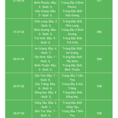
01-08-26
931
Bình Phước: Đầu:
Trúng đầu 5 Bình
5 - Đuôi: 0,
Phước,
Hậu Giang: Đầu:
Trúng Đặc Biệt
3 - Đuôi: 9,
Hậu Giang,
Vĩnh Long: Đầu: 2
Trúng Đặc Biệt
- Đuôi: 5,
Vĩnh Long,
Bình Dương: Đầu:
Trúng đầu 3 Bình
31-07-26
896
3 - Đuôi: 4,
Dương,
Trà Vinh: Đầu: 9 -
Trúng Đặc Biệt
Đuôi: 4,
Trà Vinh,
An Giang: Đầu: 4
Trúng Đặc Biệt
- Đuôi: 7,
An Giang,
Tây Ninh: Đầu: 1 -
Trúng Đặc Biệt
30-07-26
968
Đuôi: 6,
Tây Ninh,
Bình Thuận: Đầu:
Trúng Đặc Biệt
0 - Đuôi: 5,
Bình Thuận,
Cần Thơ: Đầu: 7 -
Trúng đầu 7 Cần
Đuôi: 8,
Thơ,
Sóc Trăng: Đầu:
Trúng đầu 6 Sóc
29-07-26
958
6 - Đuôi: 6,
Trăng,
Đồng Nai: Đầu: 9
Trúng Đặc Biệt
- Đuôi: 5,
Đồng Nai,
Vũng Tàu: Đầu: 3
Trúng Đặc Biệt
- Đuôi: 1,
Vũng Tàu,
Bến Tre: Đầu: 7 -
Trúng đầu 7 Bến
28-07-26
938
Đuôi: 4,
Tre,