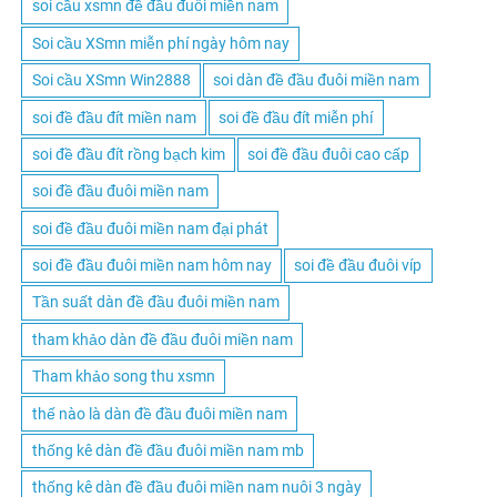
soi cầu xsmn đề đầu đuôi miền nam
Soi cầu XSmn miễn phí ngày hôm nay
Soi cầu XSmn Win2888
soi dàn đề đầu đuôi miền nam
soi đề đầu đít miền nam
soi đề đầu đít miễn phí
soi đề đầu đít rồng bạch kim
soi đề đầu đuôi cao cấp
soi đề đầu đuôi miền nam
soi đề đầu đuôi miền nam đại phát
soi đề đầu đuôi miền nam hôm nay
soi đề đầu đuôi víp
Tần suất dàn đề đầu đuôi miền nam
tham khảo dàn đề đầu đuôi miền nam
Tham khảo song thu xsmn
thế nào là dàn đề đầu đuôi miền nam
thống kê dàn đề đầu đuôi miền nam mb
thống kê dàn đề đầu đuôi miền nam nuôi 3 ngày