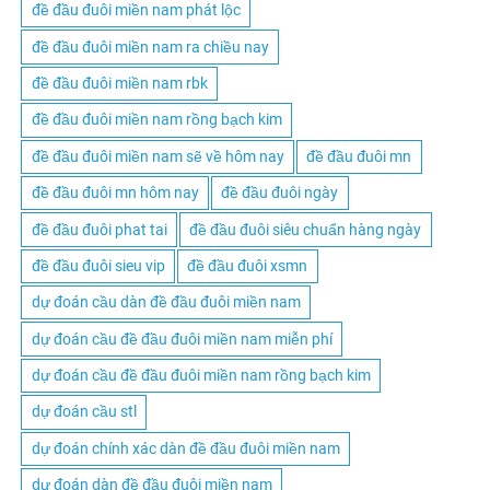
đề đầu đuôi miền nam phát lộc
đề đầu đuôi miền nam ra chiều nay
đề đầu đuôi miền nam rbk
đề đầu đuôi miền nam rồng bạch kim
đề đầu đuôi miền nam sẽ về hôm nay
đề đầu đuôi mn
đề đầu đuôi mn hôm nay
đề đầu đuôi ngày
đề đầu đuôi phat tai
đề đầu đuôi siêu chuẩn hàng ngày
đề đầu đuôi sieu vip
đề đầu đuôi xsmn
dự đoán cầu dàn đề đầu đuôi miền nam
dự đoán cầu đề đầu đuôi miền nam miễn phí
dự đoán cầu đề đầu đuôi miền nam rồng bạch kim
dự đoán cầu stl
dự đoán chính xác dàn đề đầu đuôi miền nam
dự đoán dàn đề đầu đuôi miền nam