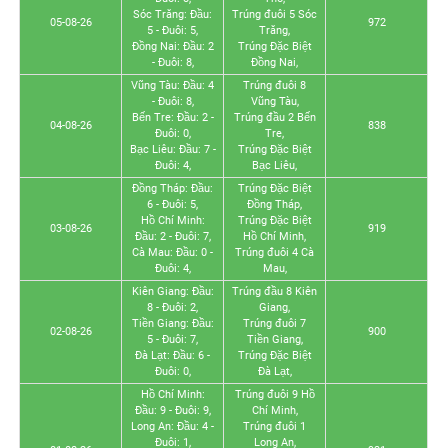
Sóc Trăng: Đầu:
Trúng đuôi 5 Sóc
05-08-26
972
5 - Đuôi: 5,
Trăng,
Đồng Nai: Đầu: 2
Trúng Đặc Biệt
- Đuôi: 8,
Đồng Nai,
Vũng Tàu: Đầu: 4
Trúng đuôi 8
- Đuôi: 8,
Vũng Tàu,
Bến Tre: Đầu: 2 -
Trúng đầu 2 Bến
04-08-26
838
Đuôi: 0,
Tre,
Bạc Liêu: Đầu: 7 -
Trúng Đặc Biệt
Đuôi: 4,
Bạc Liêu,
Đồng Tháp: Đầu:
Trúng Đặc Biệt
6 - Đuôi: 5,
Đồng Tháp,
Hồ Chí Minh:
Trúng Đặc Biệt
03-08-26
919
Đầu: 2 - Đuôi: 7,
Hồ Chí Minh,
Cà Mau: Đầu: 0 -
Trúng đuôi 4 Cà
Đuôi: 4,
Mau,
Kiên Giang: Đầu:
Trúng đầu 8 Kiên
8 - Đuôi: 2,
Giang,
Tiền Giang: Đầu:
Trúng đuôi 7
02-08-26
900
5 - Đuôi: 7,
Tiền Giang,
Đà Lạt: Đầu: 6 -
Trúng Đặc Biệt
Đuôi: 0,
Đà Lạt,
Hồ Chí Minh:
Trúng đuôi 9 Hồ
Đầu: 9 - Đuôi: 9,
Chí Minh,
Long An: Đầu: 4 -
Trúng đuôi 1
Đuôi: 1,
Long An,