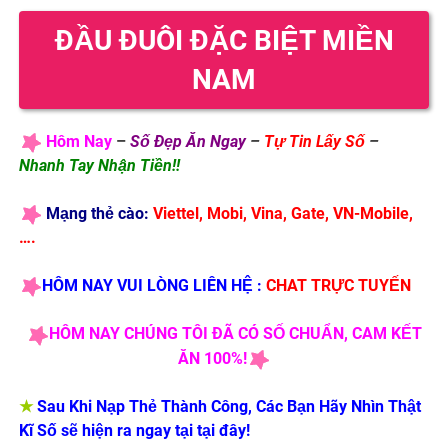
ĐẦU ĐUÔI ĐẶC BIỆT MIỀN
NAM
Hôm Nay
–
Số Đẹp Ăn Ngay
–
Tự Tin Lấy Số
–
Nhanh Tay Nhận Tiền!!
Mạng thẻ cào:
Viettel, Mobi, Vina, Gate, VN-Mobile,
….
HÔM NAY VUI LÒNG LIÊN HỆ :
CHAT TRỰC TUYẾN
HÔM NAY CHÚNG TÔI ĐÃ CÓ SỐ CHUẨN, CAM KẾT
ĂN 100%!
★
Sau Khi Nạp Thẻ Thành Công, Các Bạn Hãy Nhìn Thật
Kĩ Số sẽ hiện ra ngay tại tại đây!