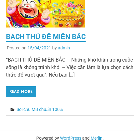
BẠCH THỦ ĐỀ MIỀN BẮC
Posted on
15/04/2021
by
admin
“BẠCH THỦ ĐỀ MIỀN BẮC – Những khó khăn trong cuộc
sống là không tránh khỏi – Việc cần làm là lựa chọn cách
thức để vựơt qua”. Nếu bạn […]
READ MORE
Soi cầu MB chuẩn 100%
Powered by
WordPress
and
Merlin
.