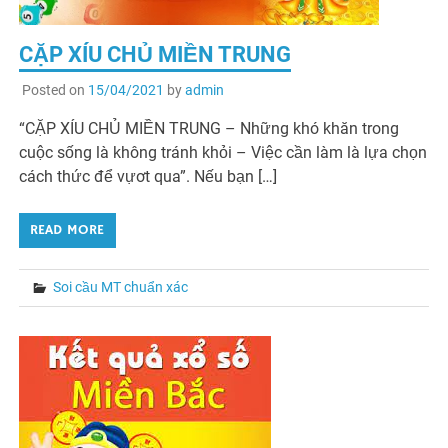
CẶP XÍU CHỦ MIỀN TRUNG
Posted on
15/04/2021
by
admin
“CẶP XÍU CHỦ MIỀN TRUNG – Những khó khăn trong
cuộc sống là không tránh khỏi – Việc cần làm là lựa chọn
cách thức để vựơt qua”. Nếu bạn […]
READ MORE
Soi cầu MT chuẩn xác