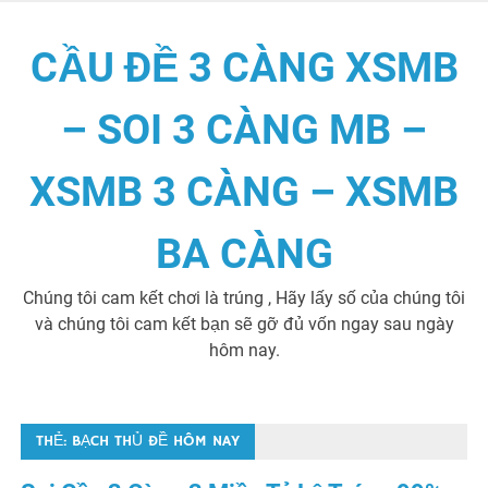
Skip
to
CẦU ĐỀ 3 CÀNG XSMB
content
– SOI 3 CÀNG MB –
XSMB 3 CÀNG – XSMB
BA CÀNG
Chúng tôi cam kết chơi là trúng , Hãy lấy số của chúng tôi
và chúng tôi cam kết bạn sẽ gỡ đủ vốn ngay sau ngày
hôm nay.
THẺ:
BẠCH THỦ ĐỀ HÔM NAY