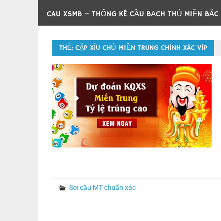
CAU XSMB – THỐNG KÊ CẦU BẠCH THỦ MIỀN BẮC
THẺ:
CẶP XỈU CHỦ MIỀN TRUNG CHÍNH XÁC VÍP
Soi cầu MT chuẩn xác