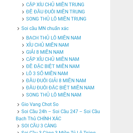
CẶP XÍU CHỦ MIỀN TRUNG
ĐỀ ĐẦU ĐUÔI MIỀN TRUNG
SONG THỦ LÔ MIỀN TRUNG
Soi cầu MN chuẩn xác
BẠCH THỦ LÔ MIỀN NAM
XỈU CHỦ MIỀN NAM
GIẢI 8 MIỀN NAM
CẶP XỈU CHỦ MIỀN NAM
ĐỀ ĐẶC BIỆT MIỀN NAM
LÔ 3 SỐ MIỀN NAM
ĐẦU ĐUÔI GIẢI 8 MIỀN NAM
ĐẦU ĐUÔI ĐẶC BIỆT MIỀN NAM
SONG THỦ LÔ MIỀN NAM
Gio Vang Chot So
Soi Cầu 24h – Soi Cầu 247 – Soi Cầu
Bạch Thủ CHÍNH XÁC
SOI CẦU 3 CÀNG
Soi Cầu 3 Càng 3 Miền Tỷ Lệ Trúng