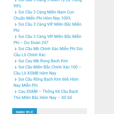
99%
Soi Cầu 3 Càng Miền Nam Cực
Chuẩn Miễn Phí Hôm Nay 100%
Soi Cầu 3 Càng VIP Miền Bắc Miễn
Phí
Soi Cầu 3 Càng VIP Miền Bắc Miễn
Phí – Dự Đoán 247
Soi Cầu Mb Chính Xác Miễn Phí Soi
Cầu Lô Chính Xác
Soi Cau Mb Rong Bach Kim
Soi Cầu Miền Bắc Chính Xác 100 –
Cầu Lô XSMB Hôm Nay
Soi Cầu Rồng Bạch Kim 666 Hôm
Nay Miễn Phí
Cau XSMB – Thống Kê Cầu Bạch
Thủ Miền Bắc Hôm Nay – Xổ Số
DANH MỤC