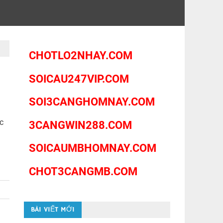
CHOTLO2NHAY.COM
SOICAU247VIP.COM
SOI3CANGHOMNAY.COM
c
3CANGWIN288.COM
SOICAUMBHOMNAY.COM
CHOT3CANGMB.COM
BÀI VIẾT MỚI