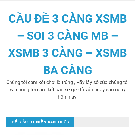
Skip
to
CẦU ĐỀ 3 CÀNG XSMB
content
– SOI 3 CÀNG MB –
XSMB 3 CÀNG – XSMB
BA CÀNG
Chúng tôi cam kết chơi là trúng , Hãy lấy số của chúng tôi
và chúng tôi cam kết bạn sẽ gỡ đủ vốn ngay sau ngày
hôm nay.
THẺ:
CẦU LÔ MIỀN NAM THỨ 7