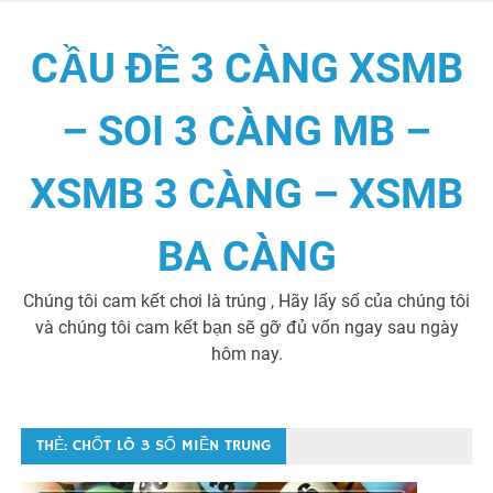
Skip
to
CẦU ĐỀ 3 CÀNG XSMB
content
– SOI 3 CÀNG MB –
XSMB 3 CÀNG – XSMB
BA CÀNG
Chúng tôi cam kết chơi là trúng , Hãy lấy số của chúng tôi
và chúng tôi cam kết bạn sẽ gỡ đủ vốn ngay sau ngày
hôm nay.
THẺ:
CHỐT LÔ 3 SỐ MIỀN TRUNG