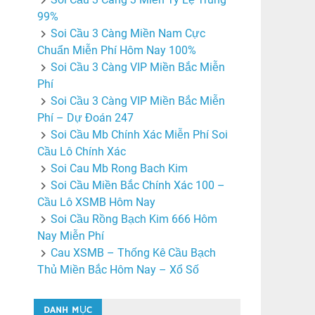
99%
Soi Cầu 3 Càng Miền Nam Cực
Chuẩn Miễn Phí Hôm Nay 100%
Soi Cầu 3 Càng VIP Miền Bắc Miễn
Phí
Soi Cầu 3 Càng VIP Miền Bắc Miễn
Phí – Dự Đoán 247
Soi Cầu Mb Chính Xác Miễn Phí Soi
Cầu Lô Chính Xác
Soi Cau Mb Rong Bach Kim
Soi Cầu Miền Bắc Chính Xác 100 –
Cầu Lô XSMB Hôm Nay
Soi Cầu Rồng Bạch Kim 666 Hôm
Nay Miễn Phí
Cau XSMB – Thống Kê Cầu Bạch
Thủ Miền Bắc Hôm Nay – Xổ Số
DANH MỤC