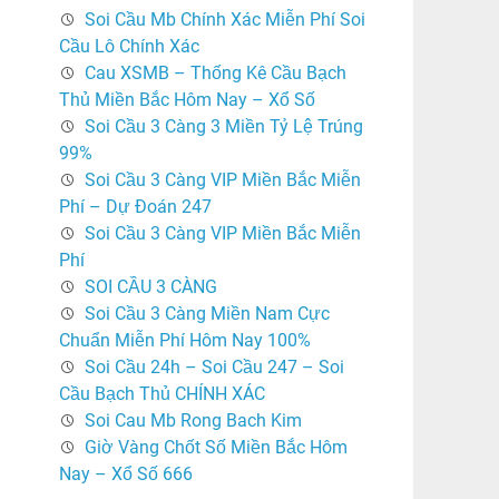
Soi Cầu Mb Chính Xác Miễn Phí Soi
Cầu Lô Chính Xác
Cau XSMB – Thống Kê Cầu Bạch
Thủ Miền Bắc Hôm Nay – Xổ Số
Soi Cầu 3 Càng 3 Miền Tỷ Lệ Trúng
99%
Soi Cầu 3 Càng VIP Miền Bắc Miễn
Phí – Dự Đoán 247
Soi Cầu 3 Càng VIP Miền Bắc Miễn
Phí
SOI CẦU 3 CÀNG
Soi Cầu 3 Càng Miền Nam Cực
Chuẩn Miễn Phí Hôm Nay 100%
Soi Cầu 24h – Soi Cầu 247 – Soi
Cầu Bạch Thủ CHÍNH XÁC
Soi Cau Mb Rong Bach Kim
Giờ Vàng Chốt Số Miền Bắc Hôm
Nay – Xổ Số 666