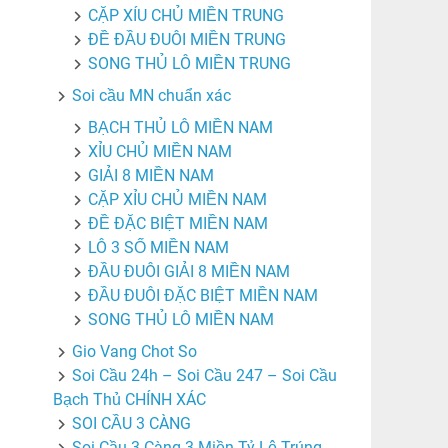
CẶP XÍU CHỦ MIỀN TRUNG
ĐỀ ĐẦU ĐUÔI MIỀN TRUNG
SONG THỦ LÔ MIỀN TRUNG
Soi cầu MN chuẩn xác
BẠCH THỦ LÔ MIỀN NAM
XỈU CHỦ MIỀN NAM
GIẢI 8 MIỀN NAM
CẶP XỈU CHỦ MIỀN NAM
ĐỀ ĐẶC BIỆT MIỀN NAM
LÔ 3 SỐ MIỀN NAM
ĐẦU ĐUÔI GIẢI 8 MIỀN NAM
ĐẦU ĐUÔI ĐẶC BIỆT MIỀN NAM
SONG THỦ LÔ MIỀN NAM
Gio Vang Chot So
Soi Cầu 24h – Soi Cầu 247 – Soi Cầu
Bạch Thủ CHÍNH XÁC
SOI CẦU 3 CÀNG
Soi Cầu 3 Càng 3 Miền Tỷ Lệ Trúng