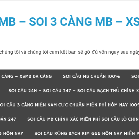
MB – SOI 3 CÀNG MB – X
a chúng tôi và chúng tôi cam kết bạn sẽ gỡ đủ vốn ngay sau ng
3 CÀNG – XSMB BA CÀNG
SOI CẦU MB CHUẨN 100%
SOI
SOI CẦU 24H – SOI CẦU 247 – SOI CẦU BẠCH THỦ CHÍNH 
OI CẦU 3 CÀNG MIỀN NAM CỰC CHUẨN MIỄN PHÍ HÔM NAY 10
OÁN 247
SOI CẦU MB CHÍNH XÁC MIỄN PHÍ SOI CẦU LÔ CHÍ
MB HÔM NAY
SOI CẦU RỒNG BẠCH KIM 666 HÔM NAY MIỄN P