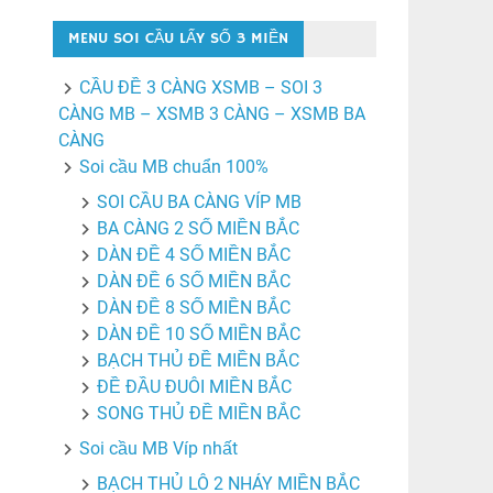
MENU SOI CẦU LẤY SỐ 3 MIỀN
CẦU ĐỀ 3 CÀNG XSMB – SOI 3
CÀNG MB – XSMB 3 CÀNG – XSMB BA
CÀNG
Soi cầu MB chuẩn 100%
SOI CẦU BA CÀNG VÍP MB
BA CÀNG 2 SỐ MIỀN BẮC
DÀN ĐỀ 4 SỐ MIỀN BẮC
DÀN ĐỀ 6 SỐ MIỀN BẮC
DÀN ĐỀ 8 SỐ MIỀN BẮC
DÀN ĐỀ 10 SỐ MIỀN BẮC
BẠCH THỦ ĐỀ MIỀN BẮC
ĐỀ ĐẦU ĐUÔI MIỀN BẮC
SONG THỦ ĐỀ MIỀN BẮC
Soi cầu MB Víp nhất
BẠCH THỦ LÔ 2 NHÁY MIỀN BẮC