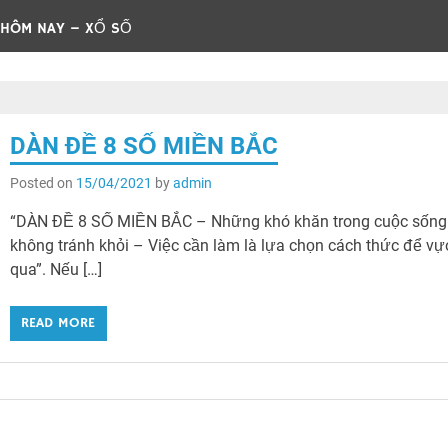
 HÔM NAY – XỔ SỐ
DÀN ĐỀ 8 SỐ MIỀN BẮC
Posted on
15/04/2021
by
admin
“DÀN ĐỀ 8 SỐ MIỀN BẮC – Những khó khăn trong cuộc sống
không tránh khỏi – Việc cần làm là lựa chọn cách thức để vự
qua”. Nếu […]
READ MORE