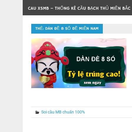
CAU XSMB – THỐNG KÊ CẦU BẠCH THỦ MIỀN BẮC
THẺ:
DÀN ĐỀ 8 SỐ ĐỀ MIỀN NAM
Soi cầu MB chuẩn 100%