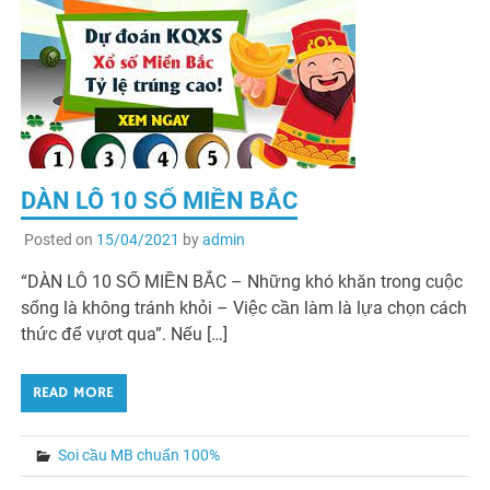
DÀN LÔ 10 SỐ MIỀN BẮC
Posted on
15/04/2021
by
admin
“DÀN LÔ 10 SỐ MIỀN BẮC – Những khó khăn trong cuộc
sống là không tránh khỏi – Việc cần làm là lựa chọn cách
thức để vựơt qua”. Nếu […]
READ MORE
Soi cầu MB chuẩn 100%