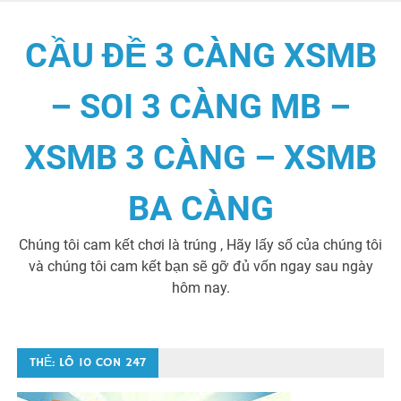
Skip
to
CẦU ĐỀ 3 CÀNG XSMB
content
– SOI 3 CÀNG MB –
XSMB 3 CÀNG – XSMB
BA CÀNG
Chúng tôi cam kết chơi là trúng , Hãy lấy số của chúng tôi
và chúng tôi cam kết bạn sẽ gỡ đủ vốn ngay sau ngày
hôm nay.
THẺ:
LÔ 10 CON 247