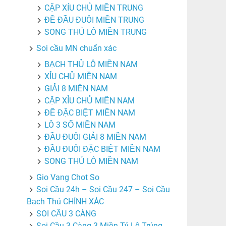
CẶP XÍU CHỦ MIỀN TRUNG
ĐỀ ĐẦU ĐUÔI MIỀN TRUNG
SONG THỦ LÔ MIỀN TRUNG
Soi cầu MN chuẩn xác
BẠCH THỦ LÔ MIỀN NAM
XỈU CHỦ MIỀN NAM
GIẢI 8 MIỀN NAM
CẶP XỈU CHỦ MIỀN NAM
ĐỀ ĐẶC BIỆT MIỀN NAM
LÔ 3 SỐ MIỀN NAM
ĐẦU ĐUÔI GIẢI 8 MIỀN NAM
ĐẦU ĐUÔI ĐẶC BIỆT MIỀN NAM
SONG THỦ LÔ MIỀN NAM
Gio Vang Chot So
Soi Cầu 24h – Soi Cầu 247 – Soi Cầu
Bạch Thủ CHÍNH XÁC
SOI CẦU 3 CÀNG
Soi Cầu 3 Càng 3 Miền Tỷ Lệ Trúng