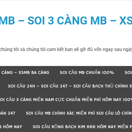
MB – SOI 3 CÀNG MB – X
a chúng tôi và chúng tôi cam kết bạn sẽ gỡ đủ vốn ngay sau ng
3 CÀNG – XSMB BA CÀNG
SOI CẦU MB CHUẨN 100%
SOI
SOI CẦU 24H – SOI CẦU 247 – SOI CẦU BẠCH THỦ CHÍNH 
OI CẦU 3 CÀNG MIỀN NAM CỰC CHUẨN MIỄN PHÍ HÔM NAY 10
OÁN 247
SOI CẦU MB CHÍNH XÁC MIỄN PHÍ SOI CẦU LÔ CHÍ
MB HÔM NAY
SOI CẦU RỒNG BẠCH KIM 666 HÔM NAY MIỄN P