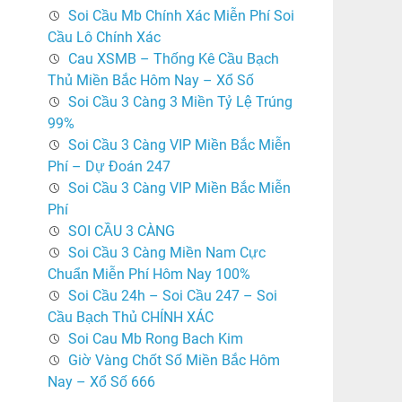
Soi Cầu Mb Chính Xác Miễn Phí Soi
Cầu Lô Chính Xác
Cau XSMB – Thống Kê Cầu Bạch
Thủ Miền Bắc Hôm Nay – Xổ Số
Soi Cầu 3 Càng 3 Miền Tỷ Lệ Trúng
99%
Soi Cầu 3 Càng VIP Miền Bắc Miễn
Phí – Dự Đoán 247
Soi Cầu 3 Càng VIP Miền Bắc Miễn
Phí
SOI CẦU 3 CÀNG
Soi Cầu 3 Càng Miền Nam Cực
Chuẩn Miễn Phí Hôm Nay 100%
Soi Cầu 24h – Soi Cầu 247 – Soi
Cầu Bạch Thủ CHÍNH XÁC
Soi Cau Mb Rong Bach Kim
Giờ Vàng Chốt Số Miền Bắc Hôm
Nay – Xổ Số 666