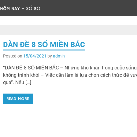
 HÔM NAY – XỔ SỐ
DÀN ĐỀ 8 SỐ MIỀN BẮC
Posted on
15/04/2021
by
admin
“DÀN ĐỀ 8 SỐ MIỀN BẮC – Những khó khăn trong cuộc sống
không tránh khỏi – Việc cần làm là lựa chọn cách thức để vự
qua”. Nếu […]
READ MORE