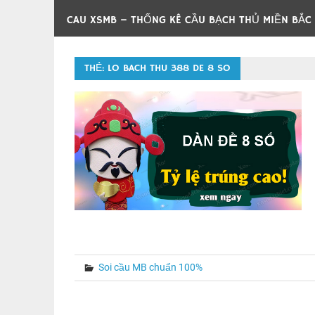
CAU XSMB – THỐNG KÊ CẦU BẠCH THỦ MIỀN BẮC
THẺ:
LO BACH THU 388 DE 8 SO
Soi cầu MB chuẩn 100%