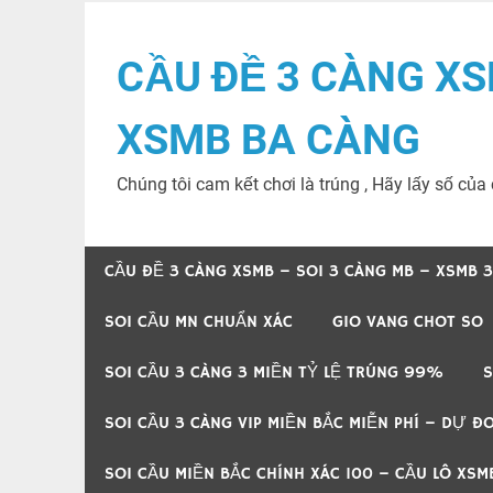
Skip
to
CẦU ĐỀ 3 CÀNG XS
content
XSMB BA CÀNG
Chúng tôi cam kết chơi là trúng , Hãy lấy số củ
CẦU ĐỀ 3 CÀNG XSMB – SOI 3 CÀNG MB – XSMB 
SOI CẦU MN CHUẨN XÁC
GIO VANG CHOT SO
SOI CẦU 3 CÀNG 3 MIỀN TỶ LỆ TRÚNG 99%
S
SOI CẦU 3 CÀNG VIP MIỀN BẮC MIỄN PHÍ – DỰ Đ
SOI CẦU MIỀN BẮC CHÍNH XÁC 100 – CẦU LÔ XS