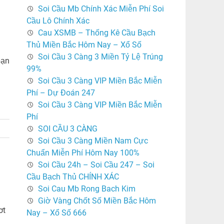
Soi Cầu Mb Chính Xác Miễn Phí Soi
Cầu Lô Chính Xác
Cau XSMB – Thống Kê Cầu Bạch
Thủ Miền Bắc Hôm Nay – Xổ Số
g
Soi Cầu 3 Càng 3 Miền Tỷ Lệ Trúng
bạn
99%
Soi Cầu 3 Càng VIP Miền Bắc Miễn
Phí – Dự Đoán 247
Soi Cầu 3 Càng VIP Miền Bắc Miễn
Phí
SOI CẦU 3 CÀNG
Soi Cầu 3 Càng Miền Nam Cực
Chuẩn Miễn Phí Hôm Nay 100%
Soi Cầu 24h – Soi Cầu 247 – Soi
Cầu Bạch Thủ CHÍNH XÁC
Soi Cau Mb Rong Bach Kim
Giờ Vàng Chốt Số Miền Bắc Hôm
ơt
Nay – Xổ Số 666