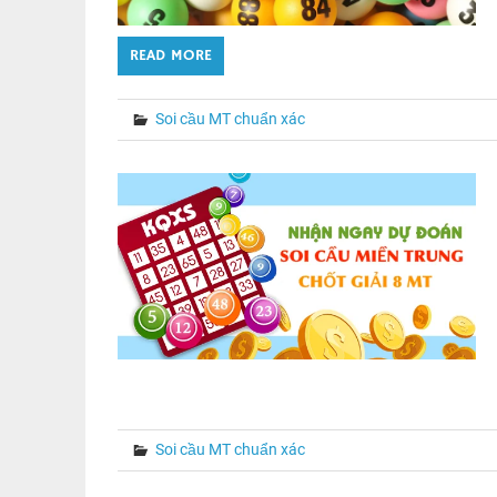
READ MORE
Soi cầu MT chuẩn xác
Soi cầu MT chuẩn xác