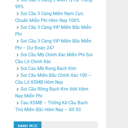
99%
Soi Cầu 3 Càng Miền Nam Cực
Chuẩn Miễn Phí Hôm Nay 100%
Soi Cầu 3 Càng VIP Miền Bắc Miễn
Phí
Soi Cầu 3 Càng VIP Miền Bắc Miễn
Phí – Dự Đoán 247
Soi Cầu Mb Chính Xác Miễn Phí Soi
Cầu Lô Chính Xác
Soi Cau Mb Rong Bach Kim
Soi Cầu Miền Bắc Chính Xác 100 –
Cầu Lô XSMB Hôm Nay
Soi Cầu Rồng Bạch Kim 666 Hôm
Nay Miễn Phí
Cau XSMB – Thống Kê Cầu Bạch
Thủ Miền Bắc Hôm Nay – Xổ Số
DANH MỤC