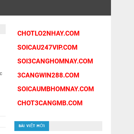
CHOTLO2NHAY.COM
SOICAU247VIP.COM
SOI3CANGHOMNAY.COM
c
3CANGWIN288.COM
SOICAUMBHOMNAY.COM
CHOT3CANGMB.COM
BÀI VIẾT MỚI