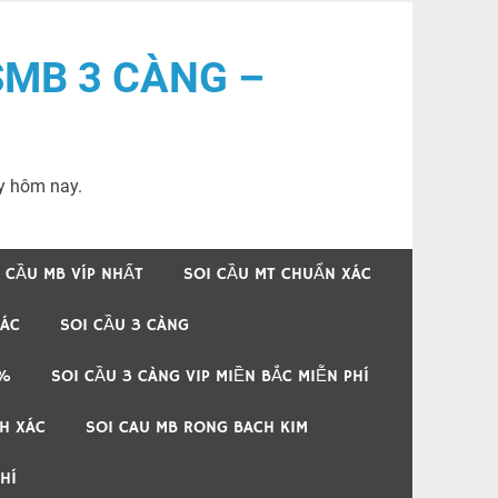
SMB 3 CÀNG –
ày hôm nay.
 CẦU MB VÍP NHẤT
SOI CẦU MT CHUẨN XÁC
XÁC
SOI CẦU 3 CÀNG
0%
SOI CẦU 3 CÀNG VIP MIỀN BẮC MIỄN PHÍ
NH XÁC
SOI CAU MB RONG BACH KIM
HÍ