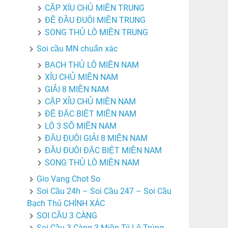
CẶP XÍU CHỦ MIỀN TRUNG
ĐỀ ĐẦU ĐUÔI MIỀN TRUNG
SONG THỦ LÔ MIỀN TRUNG
Soi cầu MN chuẩn xác
BẠCH THỦ LÔ MIỀN NAM
XỈU CHỦ MIỀN NAM
GIẢI 8 MIỀN NAM
CẶP XỈU CHỦ MIỀN NAM
ĐỀ ĐẶC BIỆT MIỀN NAM
LÔ 3 SỐ MIỀN NAM
ĐẦU ĐUÔI GIẢI 8 MIỀN NAM
ĐẦU ĐUÔI ĐẶC BIỆT MIỀN NAM
SONG THỦ LÔ MIỀN NAM
Gio Vang Chot So
Soi Cầu 24h – Soi Cầu 247 – Soi Cầu
Bạch Thủ CHÍNH XÁC
SOI CẦU 3 CÀNG
Soi Cầu 3 Càng 3 Miền Tỷ Lệ Trúng