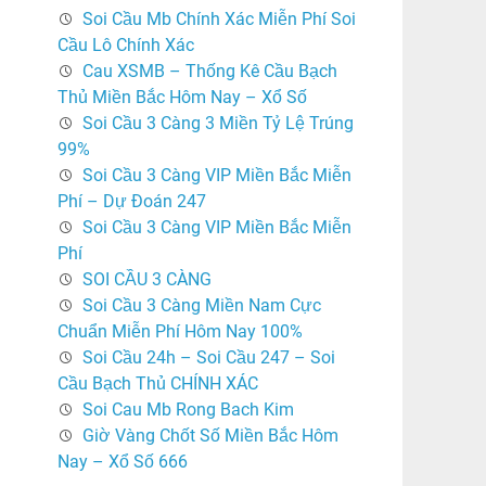
Soi Cầu Mb Chính Xác Miễn Phí Soi
Cầu Lô Chính Xác
Cau XSMB – Thống Kê Cầu Bạch
Thủ Miền Bắc Hôm Nay – Xổ Số
Soi Cầu 3 Càng 3 Miền Tỷ Lệ Trúng
99%
Soi Cầu 3 Càng VIP Miền Bắc Miễn
Phí – Dự Đoán 247
Soi Cầu 3 Càng VIP Miền Bắc Miễn
Phí
SOI CẦU 3 CÀNG
Soi Cầu 3 Càng Miền Nam Cực
Chuẩn Miễn Phí Hôm Nay 100%
Soi Cầu 24h – Soi Cầu 247 – Soi
Cầu Bạch Thủ CHÍNH XÁC
Soi Cau Mb Rong Bach Kim
Giờ Vàng Chốt Số Miền Bắc Hôm
Nay – Xổ Số 666