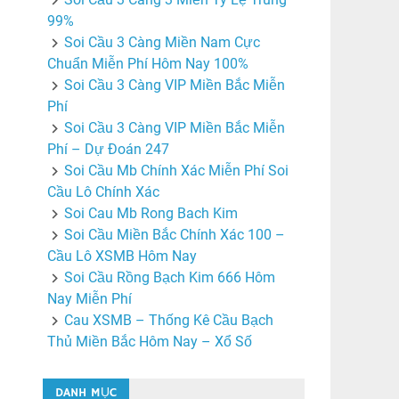
99%
Soi Cầu 3 Càng Miền Nam Cực
Chuẩn Miễn Phí Hôm Nay 100%
Soi Cầu 3 Càng VIP Miền Bắc Miễn
Phí
Soi Cầu 3 Càng VIP Miền Bắc Miễn
Phí – Dự Đoán 247
Soi Cầu Mb Chính Xác Miễn Phí Soi
Cầu Lô Chính Xác
Soi Cau Mb Rong Bach Kim
Soi Cầu Miền Bắc Chính Xác 100 –
Cầu Lô XSMB Hôm Nay
Soi Cầu Rồng Bạch Kim 666 Hôm
Nay Miễn Phí
Cau XSMB – Thống Kê Cầu Bạch
Thủ Miền Bắc Hôm Nay – Xổ Số
DANH MỤC