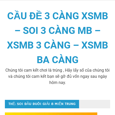
Skip
to
CẦU ĐỀ 3 CÀNG XSMB
content
– SOI 3 CÀNG MB –
XSMB 3 CÀNG – XSMB
BA CÀNG
Chúng tôi cam kết chơi là trúng , Hãy lấy số của chúng tôi
và chúng tôi cam kết bạn sẽ gỡ đủ vốn ngay sau ngày
hôm nay.
THẺ:
SOI ĐẦU ĐUÔI GIẢI 8 MIỀN TRUNG