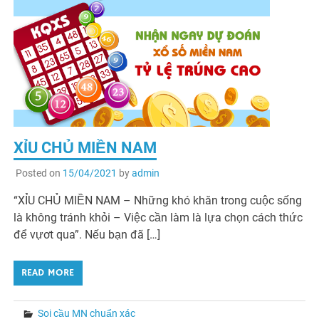
XỈU CHỦ MIỀN NAM
Posted on
15/04/2021
by
admin
“XỈU CHỦ MIỀN NAM – Những khó khăn trong cuộc sống
là không tránh khỏi – Việc cần làm là lựa chọn cách thức
để vựơt qua”. Nếu bạn đã […]
READ MORE
Soi cầu MN chuẩn xác