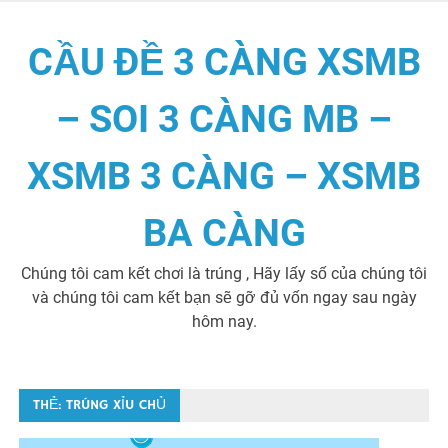
Skip
to
CẦU ĐỀ 3 CÀNG XSMB
content
– SOI 3 CÀNG MB –
XSMB 3 CÀNG – XSMB
BA CÀNG
Chúng tôi cam kết chơi là trúng , Hãy lấy số của chúng tôi
và chúng tôi cam kết bạn sẽ gỡ đủ vốn ngay sau ngày
hôm nay.
THẺ:
TRÚNG XỈU CHỦ